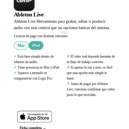
Ableton Live
Ableton Live Herramienta para grabar, editar o producir
audio con más control que las opciones básicas del sistema.
Licencia de pago con distintas ediciones
Mac
iPad
Está bien situada dentro de
El valor real depende bastante de
editores de audio.
tu flujo de trabajo concreto.
Tiene presencia en Mac y iPad.
Si apenas la vas a usar, es fácil
Aparece a menudo en
que una opción más simple te
comparativas con Logic Pro.
baste.
Antes de pagar por Ableton
Live, conviene confirmar que cubre
justo lo que necesitas.
Web oficial
Ficha completa →