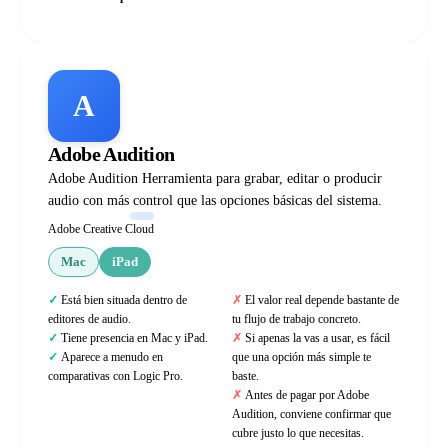
A
Adobe Audition
Adobe Audition Herramienta para grabar, editar o producir
audio con más control que las opciones básicas del sistema.
Adobe Creative Cloud
Mac
iPad
Está bien situada dentro de
El valor real depende bastante de
editores de audio.
tu flujo de trabajo concreto.
Tiene presencia en Mac y iPad.
Si apenas la vas a usar, es fácil
Aparece a menudo en
que una opción más simple te
comparativas con Logic Pro.
baste.
Antes de pagar por Adobe
Audition, conviene confirmar que
cubre justo lo que necesitas.