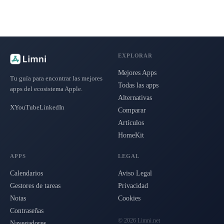
EXPLORAR
Mejores Apps
Tu guía para encontrar las mejores
Todas las apps
apps del ecosistema Apple.
Alternativas
X
YouTube
LinkedIn
Comparar
Artículos
HomeKit
APPS
LEGAL
Calendarios
Aviso Legal
Gestores de tareas
Privacidad
Notas
Cookies
Contraseñas
© 2026 Limni.net
Navegadores