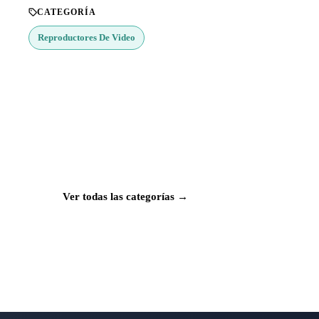
CATEGORÍA
Reproductores De Video
¿Buscas más apps?
Explora más de 50 categorías con las mejores
aplicaciones para Mac, iPhone e iPad.
Ver todas las categorías →