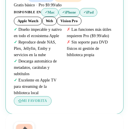
Gratis básico · Pro $9.99/año
Mac
iPhone
iPad
DISPONIBLE EN
✓
✓
✓
Apple Watch
Web
Vision Pro
Diseño impecable y nativo
Las funciones más útiles
en todo el ecosistema Apple
requieren Pro ($9.99/año)
Reproduce desde NAS,
Sin soporte para DVD
Plex, Jellyfin, Emby y
físicos ni gestión de
servicios en la nube
biblioteca propia
Descarga automática de
metadatos, carátulas y
subtítulos
Excelente en Apple TV
para streaming de la
biblioteca local
MI FAVORITA