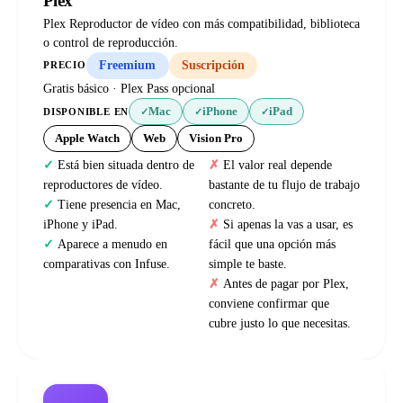
Plex
Plex Reproductor de vídeo con más compatibilidad, biblioteca
o control de reproducción.
Freemium
Suscripción
PRECIO
Gratis básico · Plex Pass opcional
Mac
iPhone
iPad
DISPONIBLE EN
✓
✓
✓
Apple Watch
Web
Vision Pro
Está bien situada dentro de
El valor real depende
reproductores de vídeo.
bastante de tu flujo de trabajo
Tiene presencia en Mac,
concreto.
iPhone y iPad.
Si apenas la vas a usar, es
Aparece a menudo en
fácil que una opción más
comparativas con Infuse.
simple te baste.
Antes de pagar por Plex,
conviene confirmar que
cubre justo lo que necesitas.