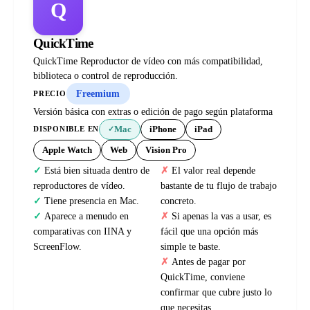
Q
QuickTime
QuickTime Reproductor de vídeo con más compatibilidad,
biblioteca o control de reproducción.
Freemium
PRECIO
Versión básica con extras o edición de pago según plataforma
Mac
iPhone
iPad
DISPONIBLE EN
✓
Apple Watch
Web
Vision Pro
Está bien situada dentro de
El valor real depende
reproductores de vídeo.
bastante de tu flujo de trabajo
Tiene presencia en Mac.
concreto.
Aparece a menudo en
Si apenas la vas a usar, es
comparativas con IINA y
fácil que una opción más
ScreenFlow.
simple te baste.
Antes de pagar por
QuickTime, conviene
confirmar que cubre justo lo
que necesitas.