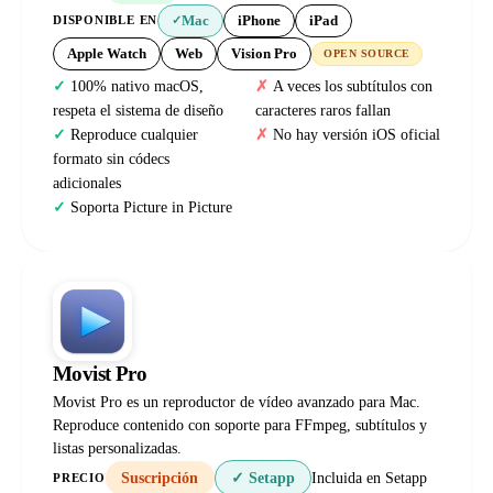
Mac
iPhone
iPad
DISPONIBLE EN
✓
Apple Watch
Web
Vision Pro
OPEN SOURCE
100% nativo macOS,
A veces los subtítulos con
respeta el sistema de diseño
caracteres raros fallan
Reproduce cualquier
No hay versión iOS oficial
formato sin códecs
adicionales
Soporta Picture in Picture
Movist Pro
Movist Pro es un reproductor de vídeo avanzado para Mac.
Reproduce contenido con soporte para FFmpeg, subtítulos y
listas personalizadas.
Suscripción
✓ Setapp
Incluida en Setapp
PRECIO