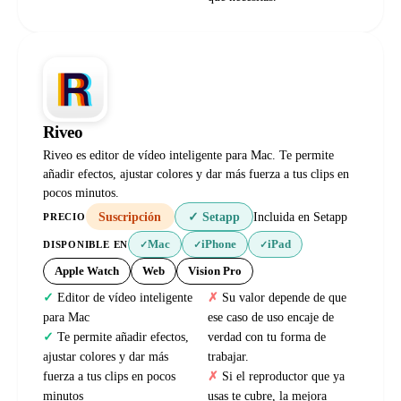
Riveo
Riveo es editor de vídeo inteligente para Mac. Te permite
añadir efectos, ajustar colores y dar más fuerza a tus clips en
pocos minutos.
Suscripción
✓ Setapp
Incluida en Setapp
PRECIO
Mac
iPhone
iPad
DISPONIBLE EN
✓
✓
✓
Apple Watch
Web
Vision Pro
Editor de vídeo inteligente
Su valor depende de que
para Mac
ese caso de uso encaje de
Te permite añadir efectos,
verdad con tu forma de
ajustar colores y dar más
trabajar.
fuerza a tus clips en pocos
Si el reproductor que ya
minutos
usas te cubre, la mejora