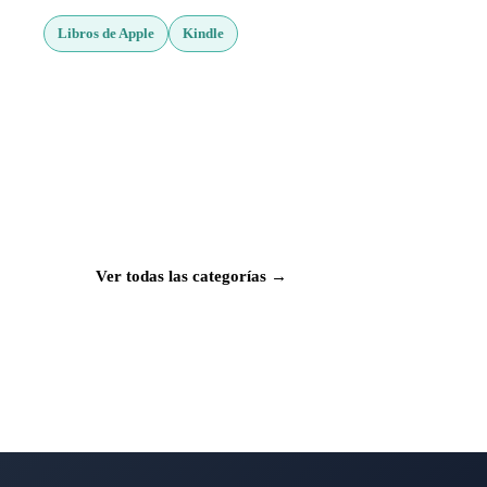
Libros de Apple
Kindle
¿Buscas más apps?
Explora más de 50 categorías con las mejores
aplicaciones para Mac, iPhone e iPad.
Ver todas las categorías →