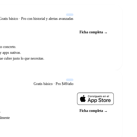
Gratis básico · Pro con historial y alertas avanzadas
Web oficial
Ficha completa →
jo concreto.
y apps nativas.
e cubre justo lo que necesitas.
Gratis básico · Pro $49/año
Web oficial
Ficha completa →
o
almente