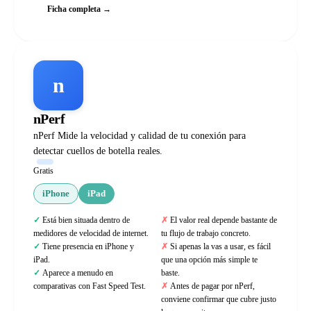
Ficha completa →
n
nPerf
nPerf Mide la velocidad y calidad de tu conexión para
detectar cuellos de botella reales.
Gratis
iPhone
iPad
Está bien situada dentro de
El valor real depende bastante de
medidores de velocidad de internet.
tu flujo de trabajo concreto.
Tiene presencia en iPhone y
Si apenas la vas a usar, es fácil
iPad.
que una opción más simple te
Aparece a menudo en
baste.
comparativas con Fast Speed Test.
Antes de pagar por nPerf,
conviene confirmar que cubre justo