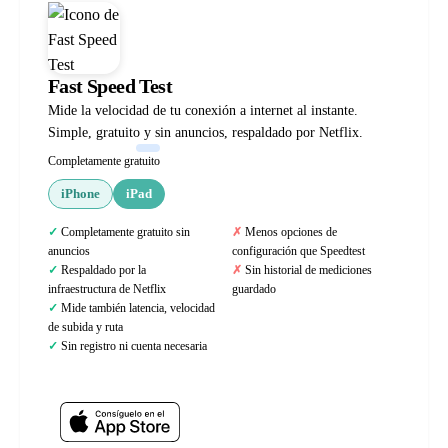
Fast Speed Test
Mide la velocidad de tu conexión a internet al instante.
Simple, gratuito y sin anuncios, respaldado por Netflix.
Completamente gratuito
iPhone
iPad
Completamente gratuito sin
Menos opciones de
anuncios
configuración que Speedtest
Respaldado por la
Sin historial de mediciones
infraestructura de Netflix
guardado
Mide también latencia, velocidad
de subida y ruta
Sin registro ni cuenta necesaria
Web oficial