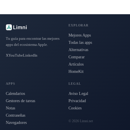
EXPLORAR
Mejores Apps
Tu guía para encontrar las mejores
Todas las apps
apps del ecosistema Apple.
Alternativas
X
YouTube
LinkedIn
Comparar
Artículos
HomeKit
APPS
LEGAL
Calendarios
Aviso Legal
Gestores de tareas
Privacidad
Notas
Cookies
Contraseñas
© 2026 Limni.net
Navegadores