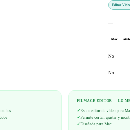
Editar Vide
—
Mac
Web
No
No
FILMAGE EDITOR — LO M
ionales
✓
Es un editor de vídeo para M
Adobe
✓
Permite cortar, ajustar y mont
✓
Diseñada para Mac.