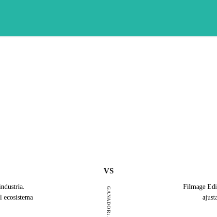
VS
industria.
Filmage Edit
l ecosistema
ajust