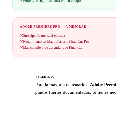
✓
Flujo de trabajo colaborativo en equipo
ADOBE PREMIERE PRO — A MEJORAR
✕
Suscripción mensual elevada
✕
Rendimiento en Mac inferior a Final Cut Pro
✕
Más complejo de aprender que Final Cut
VEREDICTO
★
Para la mayoría de usuarios,
Adobe Premi
puntos fuertes documentados. Si tienes nece