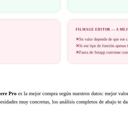
FILMAGE EDITOR — A ME
✕
Su valor depende de que ese c
✕
Si ese tipo de función apenas f
✕
Fuera de Setapp conviene comp
ere Pro
es la mejor compra según nuestros datos: mejor valo
sidades muy concretas, los análisis completos de abajo te dará