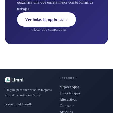
quizá hay una que encaja mejor con tu forma de
trabajar.
Ver todas las opciones →
← Hacer otra comparativa
EXPLORAR
Mejores Apps
Tu guía para encontrar las mejores
Todas las apps
apps del ecosistema Apple.
Alternativas
X
YouTube
LinkedIn
Comparar
Artículos