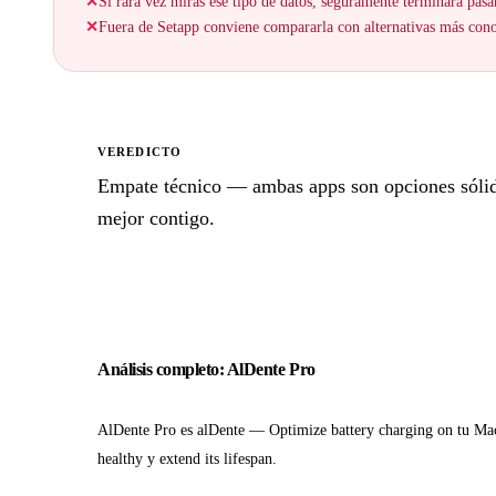
✕
Si rara vez miras ese tipo de datos, seguramente terminará pas
✕
Fuera de Setapp conviene compararla con alternativas más cono
VEREDICTO
Empate técnico — ambas apps son opciones sólidas
mejor contigo.
Análisis completo: AlDente Pro
AlDente Pro es alDente — Optimize battery charging on tu Ma
healthy y extend its lifespan.