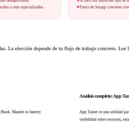
ando desapercibida.
✕
Si rara vez miras ese tipo de
cidas o más especializadas.
✕
Fuera de Setapp conviene comp
. La elección depende de tu flujo de trabajo concreto. Lee lo
Análisis completo: App Ta
cBook. Mantén tu battery
App Tamer es una utilidad para
visibilidad sobre recursos, est