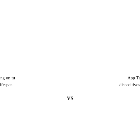
ng on tu
App Tam
ifespan.
dispositivo
VS