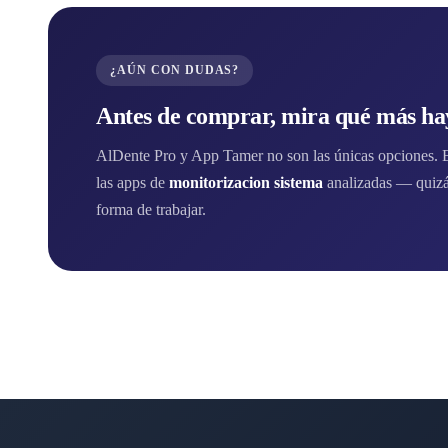
¿AÚN CON DUDAS?
Antes de comprar, mira qué más hay
AlDente Pro y App Tamer no son las únicas opciones. En
las apps de
monitorizacion sistema
analizadas — quizá
forma de trabajar.