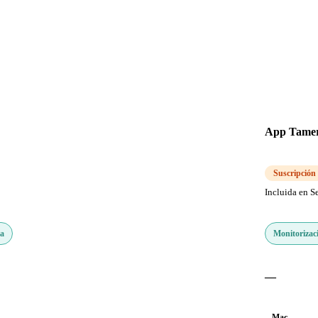
App Tame
Suscripción
Incluida en S
ma
Monitorizac
—
Mac