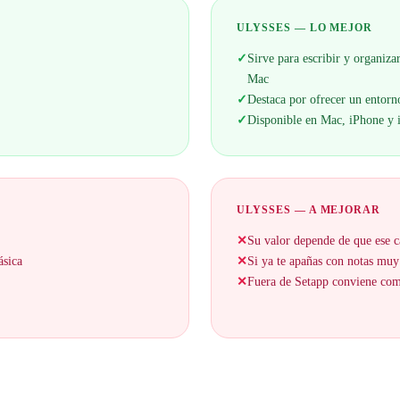
ULYSSES — LO MEJOR
✓
Sirve para escribir y organiza
Mac
✓
Destaca por ofrecer un entorno
✓
Disponible en Mac, iPhone y 
ULYSSES — A MEJORAR
✕
Su valor depende de que ese c
ásica
✕
Si ya te apañas con notas muy
✕
Fuera de Setapp conviene comp