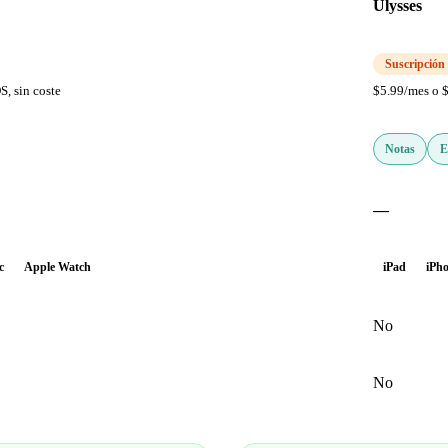
Ulysses
Suscripción
S, sin coste
$5.99/mes o $
Notas
E
—
c
Apple Watch
iPad
iPh
No
No