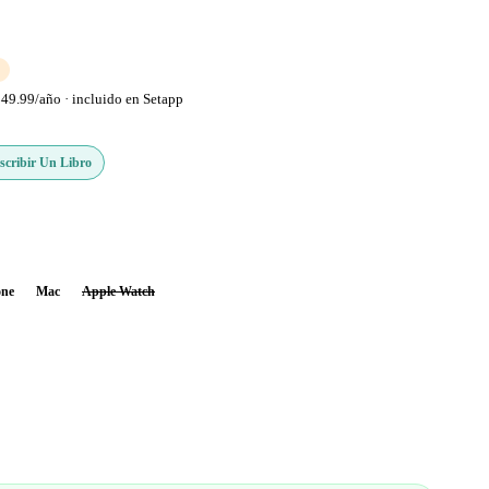
49.99/año · incluido en Setapp
scribir Un Libro
one
Mac
Apple Watch