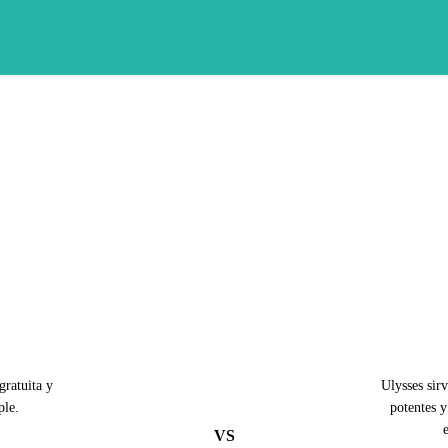
ratuita y
Ulysses sir
ple.
potentes y
VS