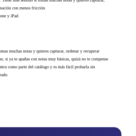
: Tiene más sentido si tomas muchas notas y quieres capturar,
mación con menos fricción.
one y iPad.
tomas muchas notas y quieres capturar, ordenar y recuperar
n; si ya te apañas con notas muy básicas, quizá no te compense
ntra como parte del catálogo y es más fácil probarla sin
rado.