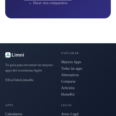
← Hacer otra comparativa
EXPLORAR
Mejores Apps
Tu guía para encontrar las mejores
Todas las apps
apps del ecosistema Apple.
Alternativas
X
YouTube
LinkedIn
Comparar
Artículos
HomeKit
APPS
LEGAL
Calendarios
Aviso Legal