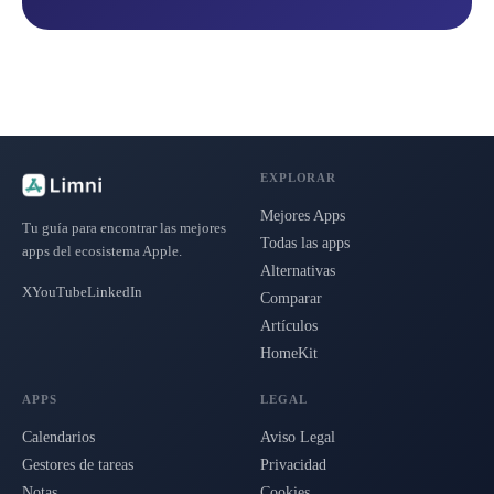
EXPLORAR
Mejores Apps
Tu guía para encontrar las mejores
Todas las apps
apps del ecosistema Apple.
Alternativas
X
YouTube
LinkedIn
Comparar
Artículos
HomeKit
APPS
LEGAL
Calendarios
Aviso Legal
Gestores de tareas
Privacidad
Notas
Cookies