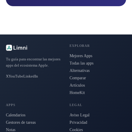
EXPLORAR
Mejores Apps
Tu guía para encontrar las mejores
Todas las apps
apps del ecosistema Apple.
Alternativas
X
YouTube
LinkedIn
Comparar
Artículos
HomeKit
APPS
LEGAL
Calendarios
Aviso Legal
Gestores de tareas
Privacidad
Notas
Cookies