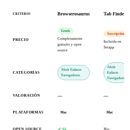
Browserosaurus
Tab Finder
CRITERIO
Gratis
Suscripción
Completamente
PRECIO
Incluida en
gratuito y open
Setapp
source
Abrir
Abrir Enlaces
Enlaces
CATEGORÍAS
Navegadores
Navegadores
—
—
VALORACIÓN
PLATAFORMAS
Mac
Mac
✓ Sí
No
OPEN SOURCE