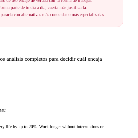
aso de uso encaje de verdad con tu forma de trabajar.
orma parte de tu día a día, cuesta más justificarla.
ararla con alternativas más conocidas o más especializadas.
s análisis completos para decidir cuál encaja
nce
ry life by up to 20%. Work longer without interruptions or