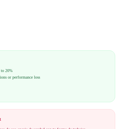
p to 20%
ions or performance loss
R