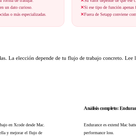
u forma de trabajar.
✕
Su valor depende de que ese c
en un dato curioso.
✕
Si ese tipo de función apenas f
cidas o más especializadas.
✕
Fuera de Setapp conviene comp
. La elección depende de tu flujo de trabajo concreto. Lee lo
Análisis completo: Endura
abajo en Xcode desde Mac.
Endurance es extend Mac batte
lla y mejorar el flujo de
performance loss.