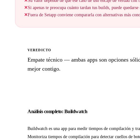
✕
Su valor depende de que ese caso de uso encaje de verdad con t
✕
Si apenas te preocupa cuánto tardan tus builds, puede quedarse 
✕
Fuera de Setapp conviene compararla con alternativas más cono
VEREDICTO
Empate técnico — ambas apps son opciones sólidas
mejor contigo.
Análisis completo: Buildwatch
Buildwatch es una app para medir tiempos de compilación y tr
Monitoriza tiempos de compilación para detectar cuellos de bote