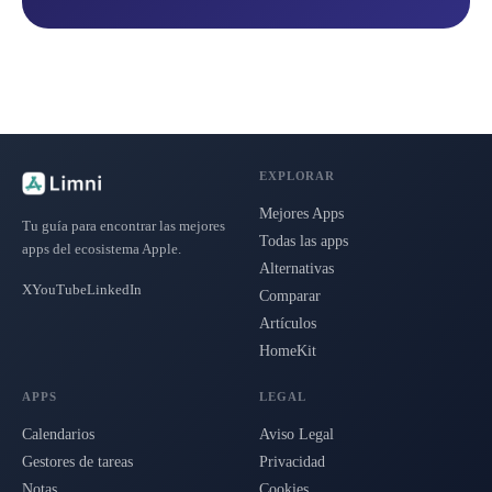
EXPLORAR
Mejores Apps
Tu guía para encontrar las mejores
Todas las apps
apps del ecosistema Apple.
Alternativas
X
YouTube
LinkedIn
Comparar
Artículos
HomeKit
APPS
LEGAL
Calendarios
Aviso Legal
Gestores de tareas
Privacidad
Notas
Cookies