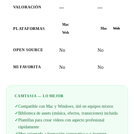
—
—
VALORACIÓN
Mac
Mac
Web
PLATAFORMAS
Web
No
No
OPEN SOURCE
No
No
MI FAVORITA
CAMTASIA — LO MEJOR
✓
Compatible con Mac y Windows, útil en equipos mixtos
✓
Biblioteca de assets (música, efectos, transiciones) incluida
✓
Plantillas para crear vídeos con aspecto profesional
rápidamente
✓
Muy orientado a formación corporativa y e-learning