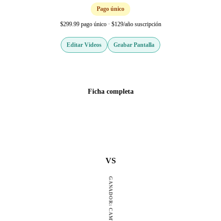
Pago único
$299.99 pago único · $129/año suscripción
Editar Videos
Grabar Pantalla
Web oficial
Ficha completa
VS
GANADOR: CAMTASIA