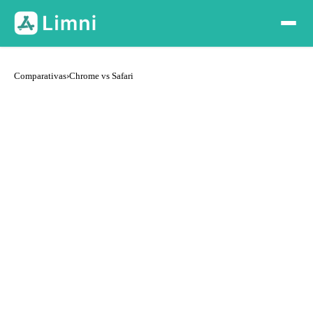
Comparativas
›
Chrome vs Safari