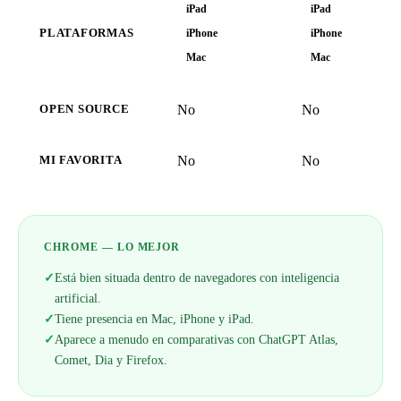
iPad
iPad
PLATAFORMAS
iPhone
iPhone
Mac
Mac
No
No
OPEN SOURCE
No
No
MI FAVORITA
CHROME — LO MEJOR
✓
Está bien situada dentro de navegadores con inteligencia
artificial.
✓
Tiene presencia en Mac, iPhone y iPad.
✓
Aparece a menudo en comparativas con ChatGPT Atlas,
Comet, Dia y Firefox.