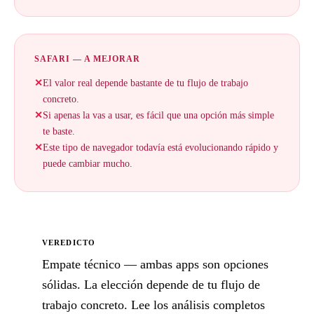
SAFARI — A MEJORAR
✕
El valor real depende bastante de tu flujo de trabajo
concreto.
✕
Si apenas la vas a usar, es fácil que una opción más simple
te baste.
✕
Este tipo de navegador todavía está evolucionando rápido y
puede cambiar mucho.
VEREDICTO
Empate técnico — ambas apps son opciones
sólidas. La elección depende de tu flujo de
trabajo concreto. Lee los análisis completos