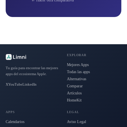
← Hacer otra comparativa
EXPLORAR
Mejores Apps
Tu guía para encontrar las mejores
Todas las apps
apps del ecosistema Apple.
Alternativas
X
YouTube
LinkedIn
Comparar
Artículos
HomeKit
APPS
LEGAL
Calendarios
Aviso Legal