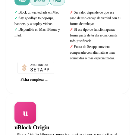
Mac
iPhone
iPad
Block unwanted ads en Mac
Su valor depende de que ese
Say goodbye to pop-ups,
caso de uso encaje de verdad con tu
banners, y autoplay videos
forma de trabajar.
Disponible en Mac, iPhone y
Si ese tipo de función apenas
iPad.
forma parte de tu día a día, cuesta
más justificarla.
Fuera de Setapp conviene
compararla con alternativas más
conocidas o más especializadas.
Ficha completa →
u
uBlock Origin
uBlock Origin Bloquea anuncios, rastreadores y molestias al