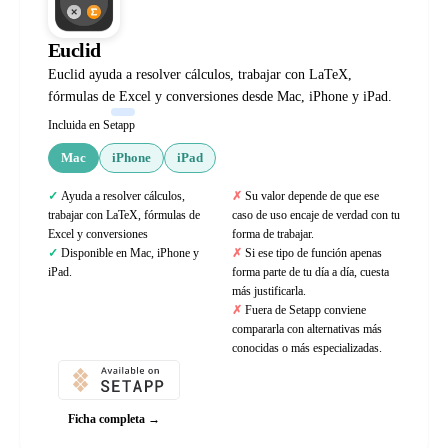
Euclid
Euclid ayuda a resolver cálculos, trabajar con LaTeX,
fórmulas de Excel y conversiones desde Mac, iPhone y iPad.
Incluida en Setapp
Mac
iPhone
iPad
Ayuda a resolver cálculos,
Su valor depende de que ese
trabajar con LaTeX, fórmulas de
caso de uso encaje de verdad con tu
Excel y conversiones
forma de trabajar.
Disponible en Mac, iPhone y
Si ese tipo de función apenas
iPad.
forma parte de tu día a día, cuesta
más justificarla.
Fuera de Setapp conviene
compararla con alternativas más
conocidas o más especializadas.
Ficha completa →