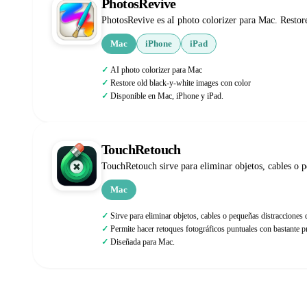
PhotosRevive
PhotosRevive es aI photo colorizer para Mac. Restor
Mac
iPhone
iPad
AI photo colorizer para Mac
Restore old black-y-white images con color
Disponible en Mac, iPhone y iPad.
TouchRetouch
TouchRetouch sirve para eliminar objetos, cables o 
Mac
Sirve para eliminar objetos, cables o pequeñas distraccione
Permite hacer retoques fotográficos puntuales con bastante p
Diseñada para Mac.