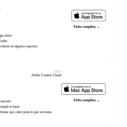
Web oficial
.
Ficha completa →
ago único
l plan
critorio en algunos aspectos
Adobe Creative Cloud
Web oficial
Ficha completa →
 concreto.
simple te baste.
rmar que cubre justo lo que necesitas.