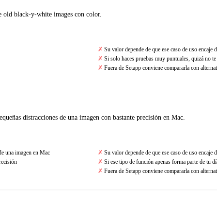
e old black-y-white images con color.
Su valor depende de que ese caso de uso encaje d
Si solo haces pruebas muy puntuales, quizá no t
Fuera de Setapp conviene compararla con alternat
pequeñas distracciones de una imagen con bastante precisión en Mac.
s de una imagen en Mac
Su valor depende de que ese caso de uso encaje d
recisión
Si ese tipo de función apenas forma parte de tu día
Fuera de Setapp conviene compararla con alternat