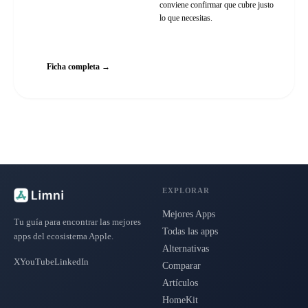
conviene confirmar que cubre justo
lo que necesitas.
Web oficial
Ficha completa →
EXPLORAR
Mejores Apps
Tu guía para encontrar las mejores
Todas las apps
apps del ecosistema Apple.
Alternativas
X
YouTube
LinkedIn
Comparar
Artículos
HomeKit