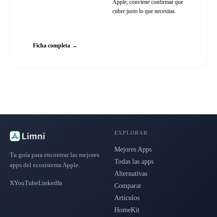
Apple, conviene confirmar que
cubre justo lo que necesitas.
Web oficial
Ficha completa →
EXPLORAR
Mejores Apps
Tu guía para encontrar las mejores
Todas las apps
apps del ecosistema Apple.
Alternativas
X
YouTube
LinkedIn
Comparar
Artículos
HomeKit