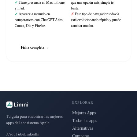
Tiene presencia en Mac, iPhone
que una opción más simple te
y iPad.
baste.
Aparece a menudo en
Este tipo de navegador todavía
comparativas con ChatGPT Atlas,
está evolucionando rápido y puede
Comet, Dia y Firefox.
cambiar mucho.
Web oficial
Ficha completa →
EXPLORAR
Mejores Apps
Tu guía para encontrar las mejores
Todas las apps
apps del ecosistema Apple.
Alternativas
X
YouTube
LinkedIn
Comparar