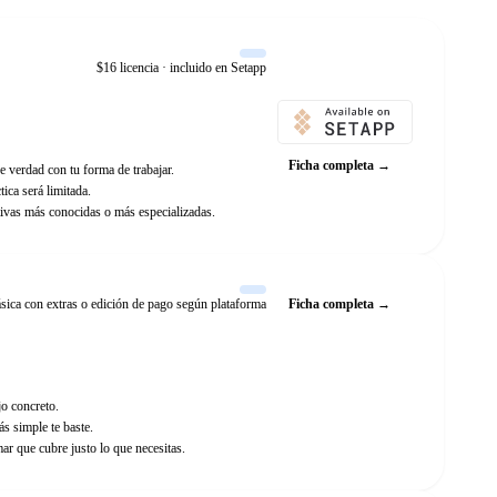
$16 licencia · incluido en Setapp
Web oficial
Ficha completa →
e verdad con tu forma de trabajar.
ica será limitada.
ivas más conocidas o más especializadas.
sica con extras o edición de pago según plataforma
Ficha completa →
jo concreto.
ás simple te baste.
r que cubre justo lo que necesitas.