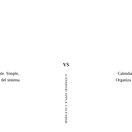
VS
ple. Simple,
Calendar
GANADOR: APPLE CALENDAR
 del sistema.
Organiza 