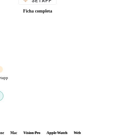
Ficha completa
etapp
one
Mac
Vision Pro
Apple Watch
Web