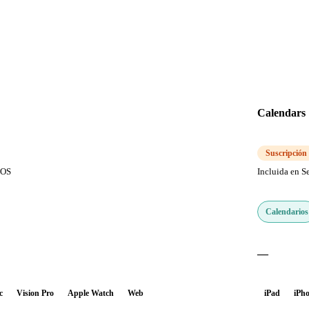
Calendars
Suscripción
iOS
Incluida en S
Calendarios
—
c
Vision Pro
Apple Watch
Web
iPad
iPh