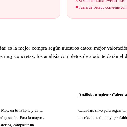
✕
Si solo consultas eventos bási
✕
Fuera de Setapp conviene comp
dar
es la mejor compra según nuestros datos: mejor valoració
 muy concretas, los análisis completos de abajo te darán el de
Análisis completo: Calenda
u Mac, en tu iPhone y en tu
Calendars sirve para seguir ta
nfiguración. Para la mayoría
interfaz más fluida y agradabl
atorios, compartir un