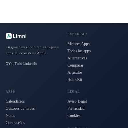
EXPLORAR
Mejores Apps
Tu guía para encontrar las mejores
Todas las apps
apps del ecosistema Apple.
Alternativas
X
YouTube
LinkedIn
Comparar
Artículos
HomeKit
APPS
LEGAL
Calendarios
Aviso Legal
Gestores de tareas
Privacidad
Notas
Cookies
Contraseñas