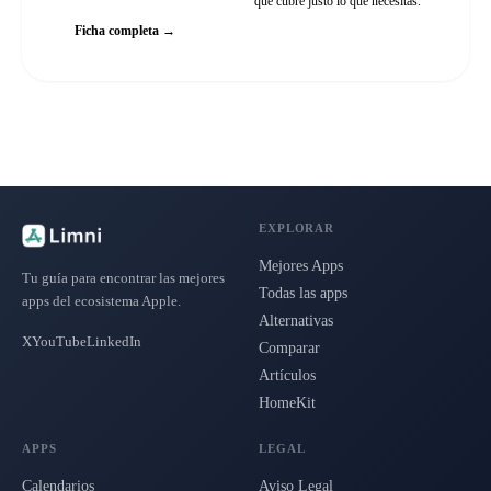
que cubre justo lo que necesitas.
Ficha completa →
EXPLORAR
Mejores Apps
Tu guía para encontrar las mejores
Todas las apps
apps del ecosistema Apple.
Alternativas
X
YouTube
LinkedIn
Comparar
Artículos
HomeKit
APPS
LEGAL
Calendarios
Aviso Legal