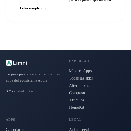
que cubre justo lo que necesitas.
Ficha completa →
EXPLORAR
Mejores Apps
Tu guía para encontrar las mejores
Todas las apps
apps del ecosistema Apple.
Alternativas
X
YouTube
LinkedIn
Comparar
Artículos
HomeKit
APPS
LEGAL
Calendarios
Aviso Legal