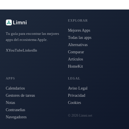
EXPLORAR
Mejores Apps
Tu guía para encontrar las mejores
Todas las apps
apps del ecosistema Apple.
Alternativas
X
YouTube
LinkedIn
Comparar
Artículos
HomeKit
APPS
LEGAL
Calendarios
Aviso Legal
Gestores de tareas
Privacidad
Notas
Cookies
Contraseñas
© 2026 Limni.net
Navegadores