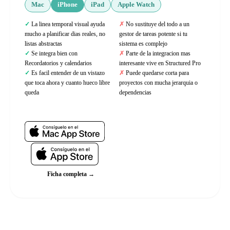
Mac
iPhone
iPad
Apple Watch
La linea temporal visual ayuda
No sustituye del todo a un
mucho a planificar dias reales, no
gestor de tareas potente si tu
listas abstractas
sistema es complejo
Se integra bien con
Parte de la integracion mas
Recordatorios y calendarios
interesante vive en Structured Pro
Es facil entender de un vistazo
Puede quedarse corta para
que toca ahora y cuanto hueco libre
proyectos con mucha jerarquia o
queda
dependencias
Web oficial
Ficha completa →