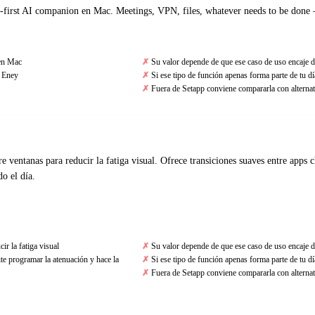
l-first AI companion en Mac. Meetings, VPN, files, whatever needs to be done 
 en Mac
Su valor depende de que ese caso de uso encaje d
k Eney
Si ese tipo de función apenas forma parte de tu día
Fuera de Setapp conviene compararla con alternat
re ventanas para reducir la fatiga visual. Ofrece transiciones suaves entre apps 
o el día.
ir la fatiga visual
Su valor depende de que ese caso de uso encaje d
te programar la atenuación y hace la
Si ese tipo de función apenas forma parte de tu día
Fuera de Setapp conviene compararla con alternat