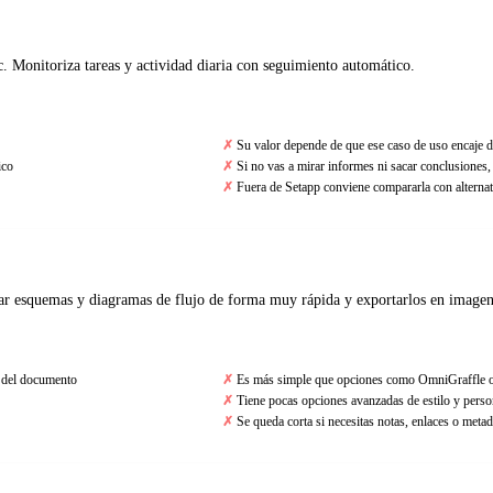
. Monitoriza tareas y actividad diaria con seguimiento automático.
Su valor depende de que ese caso de uso encaje d
ico
Si no vas a mirar informes ni sacar conclusiones, e
Fuera de Setapp conviene compararla con alternat
ar esquemas y diagramas de flujo de forma muy rápida y exportarlos en image
o del documento
Es más simple que opciones como OmniGraffle 
Tiene pocas opciones avanzadas de estilo y perso
Se queda corta si necesitas notas, enlaces o meta